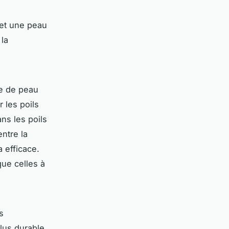
 et une peau
 la
pe de peau
 les poils
ns les poils
entre la
a efficace.
que celles à
s
lus durable.