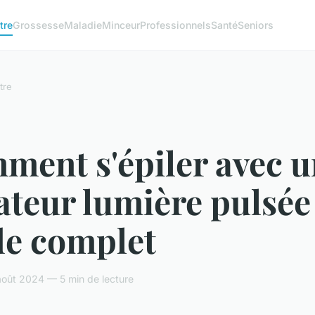
tre
Grossesse
Maladie
Minceur
Professionnels
Santé
Seniors
tre
ment s'épiler avec u
ateur lumière pulsée 
de complet
oût 2024 — 5 min de lecture