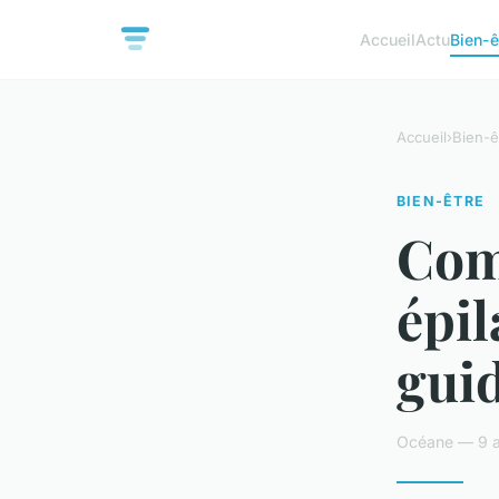
Accueil
Actu
Bien-ê
Accueil
›
Bien-ê
BIEN-ÊTRE
Com
épil
gui
Océane — 9 a