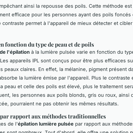
 empêchant ainsi la repousse des poils. Cette méthode est
ement efficace pour les personnes ayant des poils foncés
le contraste permet à l'appareil de mieux détecter et cibler
en fonction du type de peau et de poils
de l'épilation
à la lumière pulsée varie en fonction du ty
 Les appareils IPL sont conçus pour être plus efficaces sur
es peaux claires. En effet, la mélanine, pigment présent da
absorbe la lumière émise par l'appareil. Plus le contraste 
a peau et celle des poils est élevé, plus le traitement ser
ent, les personnes aux poils blonds, gris ou roux, ainsi 
cée, pourraient ne pas obtenir les mêmes résultats.
par rapport aux méthodes traditionnelles
es de l'
épilation lumière pulsée
par rapport aux méthode
lles sont nombreux. Tout d'abord, elle offre une solution p