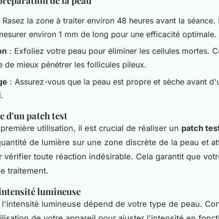
préparation de la peau
 Rasez la zone à traiter environ 48 heures avant la séance. 
mesurer environ 1 mm de long pour une efficacité optimale.
on
: Exfoliez votre peau pour éliminer les cellules mortes. 
e de mieux pénétrer les follicules pileux.
ge
: Assurez-vous que la peau est propre et sèche avant d'ut
l.
 d'un patch test
première utilisation, il est crucial de réaliser un
patch tes
quantité de lumière sur une zone discrète de la peau et a
 vérifier toute réaction indésirable. Cela garantit que vot
le traitement.
'intensité lumineuse
 l'intensité lumineuse dépend de votre type de peau. Con
lisation de votre appareil pour ajuster l'intensité en fonc