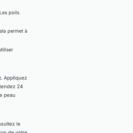
Les poils
Cela permet à
iliser
t
. Appliquez
ttendez 24
re peau
sultez le
tion de votre