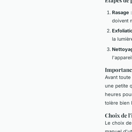
Étapes de 
Rasage
:
doivent 
Exfoliati
la lumièr
Nettoya
l'apparei
Importance
Avant toute 
une petite 
heures pour
tolère bien 
Choix de l
Le choix de
manuel d'uti