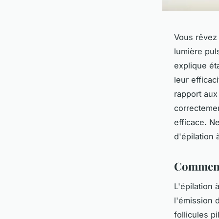
Vous rêvez 
lumière pul
explique ét
leur efficac
rapport aux
correctement
efficace. N
d'épilation 
Comment 
L'épilation 
l'émission 
follicules 