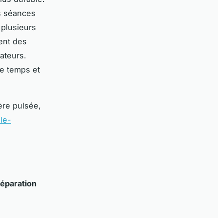
es séances
 plusieurs
ent des
ateurs.
de temps et
ère pulsée,
le-
éparation