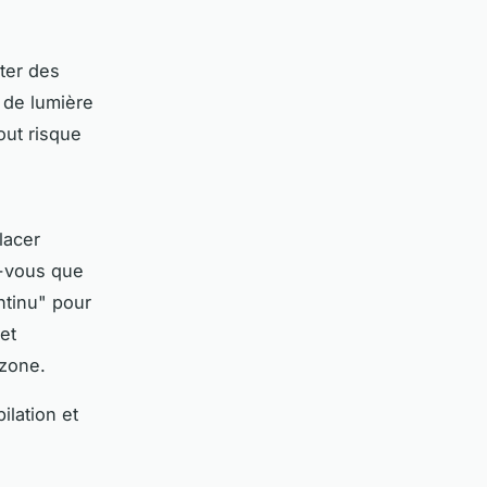
ter des
 de lumière
out risque
lacer
ez-vous que
ntinu" pour
et
 zone.
lation et