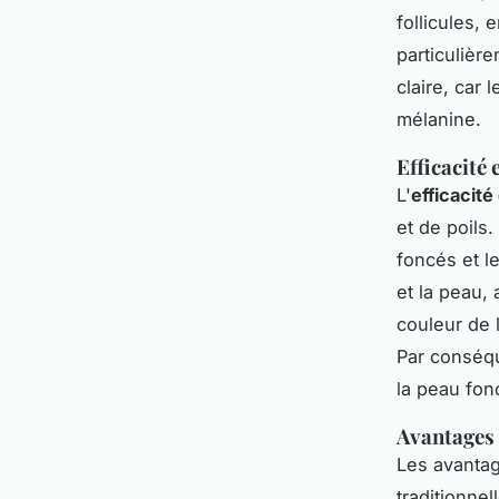
follicules,
particulièr
claire, car 
mélanine.
Efficacité 
L'
efficacité 
et de poils.
foncés et l
et la peau, 
couleur de l
Par conséqu
la peau fon
Avantages 
Les avantag
traditionne