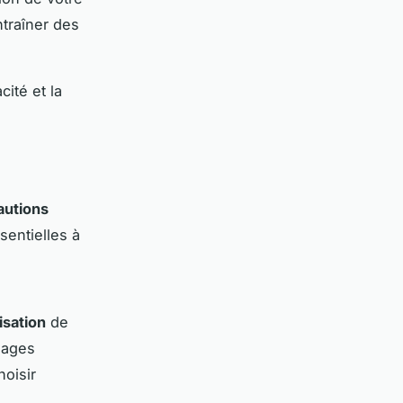
ntraîner des
cité et la
autions
sentielles à
isation
de
lages
hoisir