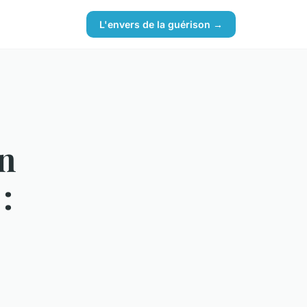
L'envers de la guérison →
n
: