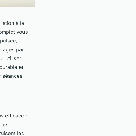
ation à la
complet vous
 pulsée,
antages par
 utiliser
 durable et
os séances
s efficace :
 les
ruisent les