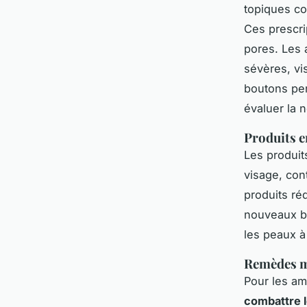
topiques co
Ces prescri
pores. Les 
sévères, vi
boutons per
évaluer la 
Produits en
Les produit
visage, con
produits ré
nouveaux b
les peaux à
Remèdes ma
Pour les am
combattre 