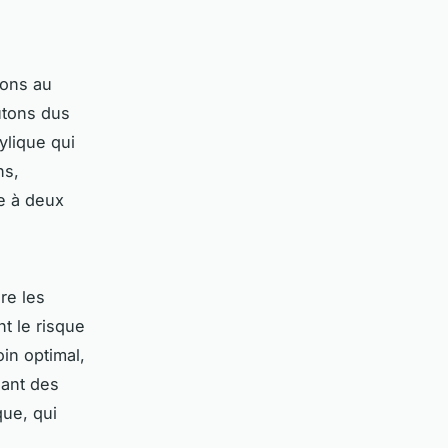
tons au
outons dus
ylique qui
ns,
e à deux
re les
t le risque
in optimal,
ant des
que, qui