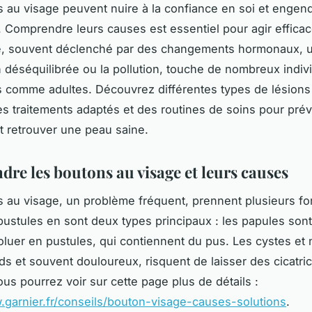
 au visage peuvent nuire à la confiance en soi et engen
s. Comprendre leurs causes est essentiel pour agir effic
 souvent déclenché par des changements hormonaux, 
n déséquilibrée ou la pollution, touche de nombreux indiv
 comme adultes. Découvrez différentes types de lésions
es traitements adaptés et des routines de soins pour prév
et retrouver une peau saine.
re les boutons au visage et leurs causes
 au visage, un problème fréquent, prennent plusieurs f
pustules en sont deux types principaux : les papules son
luer en pustules, qui contiennent du pus. Les cystes et 
ds et souvent douloureux, risquent de laisser des cicatric
ous pourrez voir sur cette page plus de détails :
.garnier.fr/conseils/bouton-visage-causes-solutions
.