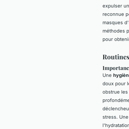
expulser un 
reconnue po
masques d'a
méthodes pe
pour obteni
Routines
Importance
Une
hygièn
doux pour l
obstrue les
profondémen
déclencheur
stress. Un
l'hydratatio