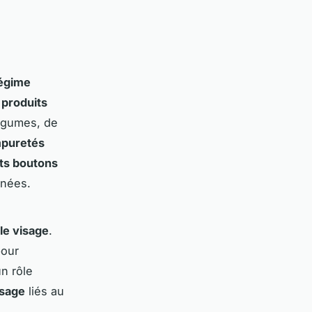
égime
s
produits
légumes, de
mpuretés
its boutons
anées.
le visage
.
pour
un rôle
isage
liés au