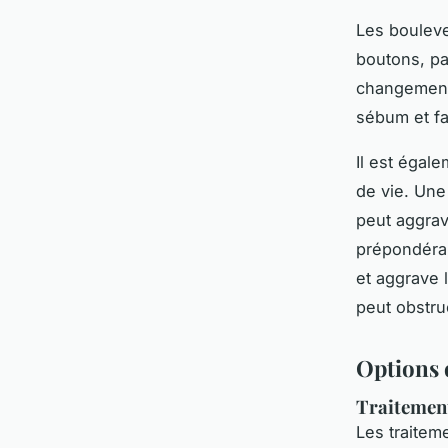
Les bouleve
boutons, pa
changements
sébum et fa
Il est égale
de vie. Une
peut aggrav
prépondéran
et aggrave 
peut obstru
Options 
Traitement
Les traite