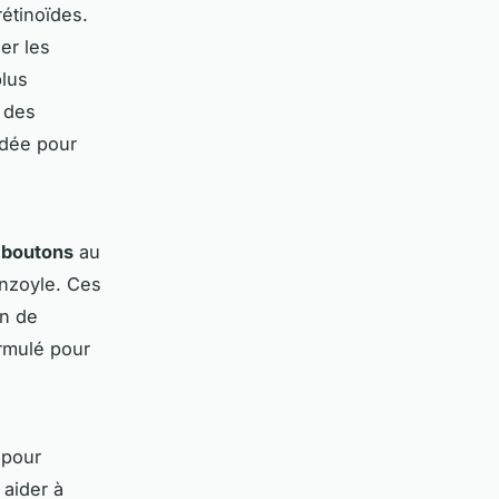
étinoïdes.
er les
plus
z des
ndée pour
s boutons
au
enzoyle. Ces
on de
rmulé pour
 pour
aider à