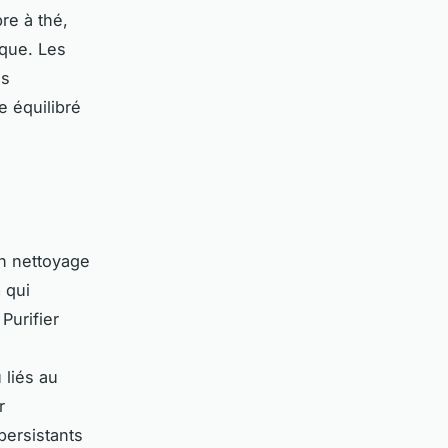
re à thé,
ique. Les
es
 équilibré
Un nettoyage
 qui
Purifier
 liés au
r
persistants