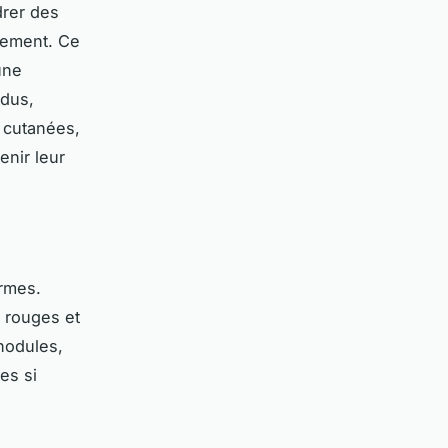
drer des
acement. Ce
une
idus,
 cutanées,
enir leur
ormes.
t rouges et
nodules,
es si