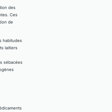
tion des
ntes. Ces
tion de
es habitudes
 laitiers
des sébacées
dogènes
édicaments