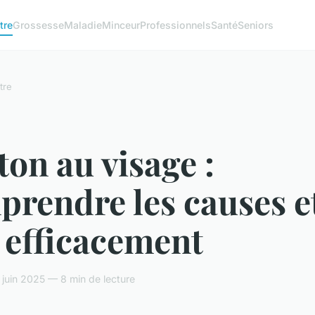
tre
Grossesse
Maladie
Minceur
Professionnels
Santé
Seniors
tre
on au visage :
rendre les causes e
 efficacement
juin 2025 — 8 min de lecture