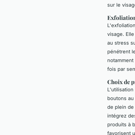
sur le visag
Exfoliatio
L'exfoliati
visage. Elle
au stress s
pénétrent le
notamment l
fois par se
Choix de 
L'utilisati
boutons au 
de plein de
intégrez d
produits à 
favorisent 