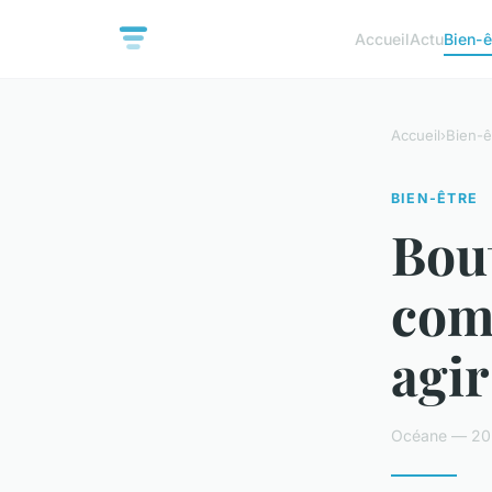
Accueil
Actu
Bien-ê
Accueil
›
Bien-ê
BIEN-ÊTRE
Bout
comp
agir
Océane — 20 