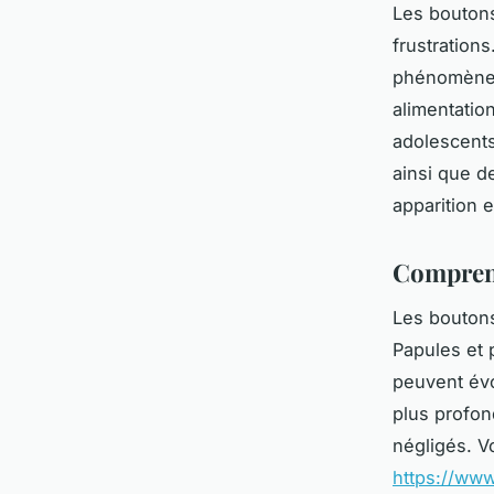
Les boutons
frustration
phénomène,
alimentatio
adolescents
ainsi que d
apparition 
Comprend
Les boutons
Papules et 
peuvent évo
plus profon
négligés. V
https://www